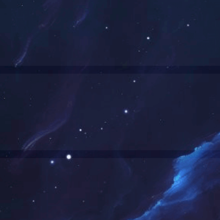
NEWS
新闻中心
正济药业土壤和地下水自行检测报
发布时间：2022-02-09 09:40:13 点击次数：7815
壤环境重点监管企业名单的通知》（淮环发【2021】175号）要求，
示如下：
)体育官方网站