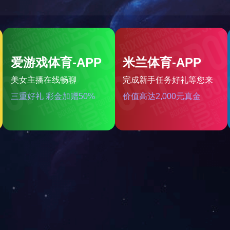
泽区经济开发区巢湖东路8号
限公司
告，详见附件
测报告.pdf
上一条:
日照经开区召开正济药业项目专题会
下一条:
日照正济药业项目一期二标段工程主体顺利竣工！
人力资源
企业文化